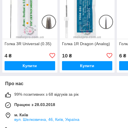
Голка 3R Universal (0.35)
Голка 1R Dragon (Analog)
Голк
4
10
6
₴
₴
₴
Купити
Купити
Про нас
99% позитивних з 68 відгуків за рік
Працює з 28.03.2018
м. Київ
вул. Шелковична, 46, Київ, Україна