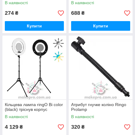
В наявності
В наявності
274
688
₴
₴
Купити
Купити
Кільцева лампа ringO Bi color
Атрибут гнучке коліно Ringo
(black) тріснув корпус
Prolamp
В наявності
В наявності
4 129
320
₴
₴