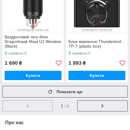
Бездротовий тату-блок
Dragonhawk Mast U1 Wireless
Блок живлення Thunderlord
(Black)
TP-7 (plastic box)
В наявності
В наявності
1 690
1 893
₴
₴
Купити
Купити
Показати ще
1
/ 6
Про нас