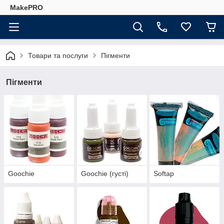
MakePRO
Товари та послуги
Пігменти
Пігменти
Goochie
Goochie (густі)
Softap