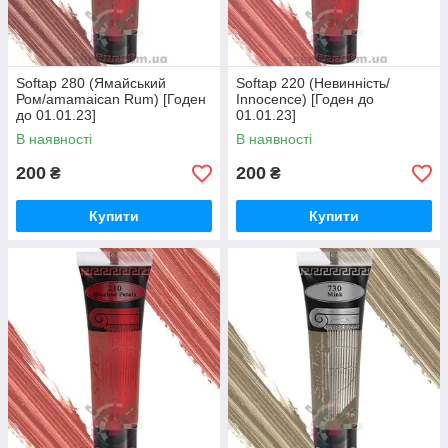
Softap 280 (Ямайський
Softap 220 (Невинність/
Ром/amamaican Rum) [Годен
Innocence) [Годен до
до 01.01.23]
01.01.23]
В наявності
В наявності
200
200
₴
₴
Купити
Купити