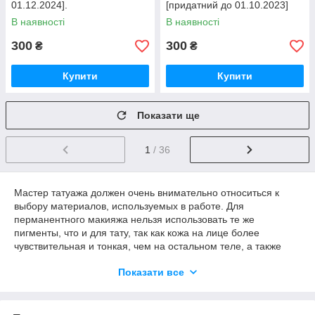
01.12.2024].
[придатний до 01.10.2023]
В наявності
В наявності
300
300
₴
₴
Купити
Купити
Показати ще
1
/ 36
Мастер татуажа должен очень внимательно относиться к
выбору материалов, используемых в работе. Для
перманентного макияжа нельзя использовать те же
пигменты, что и для тату, так как кожа на лице более
чувствительная и тонкая, чем на остальном теле, а также
сильнее подвержена возрастным изменениям. Кроме того,
Показати все
даже небольшие изменения в цвете татуажа могут испортить
внешность.
Именно поэтому к пигментам для перманентного макияжа