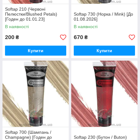
Softap 210 (Червоні
Пелюстки/Blushed Petals)
Softap 730 (Норка / Mink) [До
[Годен до 01.01.23]
01.08.2026]
В наявності
В наявності
200
670
₴
₴
Купити
Купити
Softap 700 (Шампань /
Champagne) [Годен до
Softap 230 (Бутон / Buton)