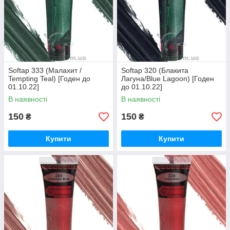
Softap 333 (Малахит /
Softap 320 (Блакита
Tempting Teal) [Годен до
Лагуна/Blue Lagoon) [Годен
01.10.22]
до 01.10.22]
В наявності
В наявності
150
150
₴
₴
Купити
Купити