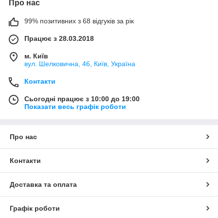
Про нас
предъявляются особые требования:
гипоаллергенность;
99% позитивних з 68 відгуків за рік
безпека (відсутність у складі канцерогенів та інших
шкідливих речовин);
Працює з 28.03.2018
однорідний склад (для рівномірного покриття);
м. Київ
вул. Шелковична, 46, Київ, Україна
стабільність і передбачуваність кольору;
стійкість до ультрафіолету і рівномірне вицвітання з
Контакти
часом.
Сьогодні працює з 10:00 до 19:00
Показати весь графік роботи
Пігменти для татуажу і микроблейдинга розрізняються за
видом основи і консистенції.
Основа пігменту для татуажу може бути:
Про нас
Неорганическая
- это наиболее стойкие красители,
которые не растворяются в воде и жирах. К ним
Контакти
относятся, например, оксид железа, диоксид титана,
оксид хрома, охра, уголь.
Доставка та оплата
Синтетическая органическая
- это вещества,
получаемые из природного сырья с помощью ряда
химических реакций. Такие пигменты не содержат
Графік роботи
ионов металлов, имеют большую палитру оттенков.