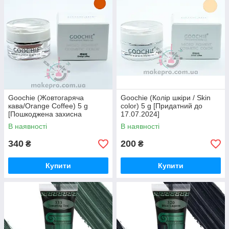
Goochie (Жовтогаряча
Goochie (Колір шкіри / Skin
кава/Orange Coffee) 5 g
color) 5 g [Придатний до
[Пошкоджена захисна
17.07.2024]
мембрана під час
В наявності
В наявності
транспортування]
340
200
₴
₴
Купити
Купити