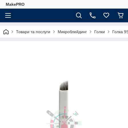
MakePRO
Товари та послуги
Микроблейдинг
Голки
Голка 9S