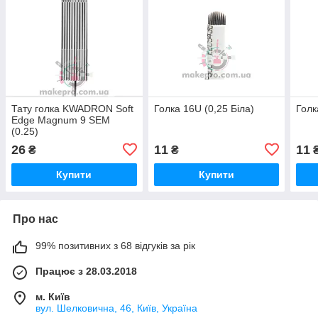
Тату голка KWADRON Soft
Голка 16U (0,25 Біла)
Голк
Edge Magnum 9 SEM
(0.25)
26
11
11
₴
₴
Купити
Купити
Про нас
99% позитивних з 68 відгуків за рік
Працює з 28.03.2018
м. Київ
вул. Шелковична, 46, Київ, Україна