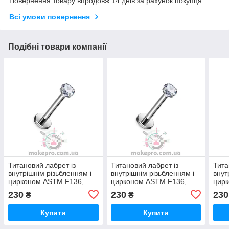
Повернення товару впродовж 14 днів за рахунок покупця
Всі умови повернення
Подібні товари компанії
Титановий лабрет із
Титановий лабрет із
Тита
внутрішнім різьбленням і
внутрішнім різьбленням і
внут
цирконом ASTM F136,
цирконом ASTM F136,
цир
1.2×10 мм, камінь 4 мм
1.2×8 мм, камінь 4 мм
1.2×
230
230
230
₴
₴
Купити
Купити