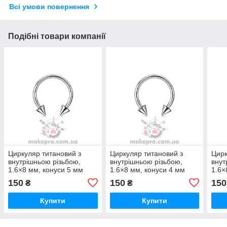
Всі умови повернення
Подібні товари компанії
Циркуляр титановий з
Циркуляр титановий з
Цирк
внутрішньою різьбою,
внутрішньою різьбою,
внут
1.6×8 мм, конуси 5 мм
1.6×8 мм, конуси 4 мм
1.6×
150
150
150
₴
₴
Купити
Купити