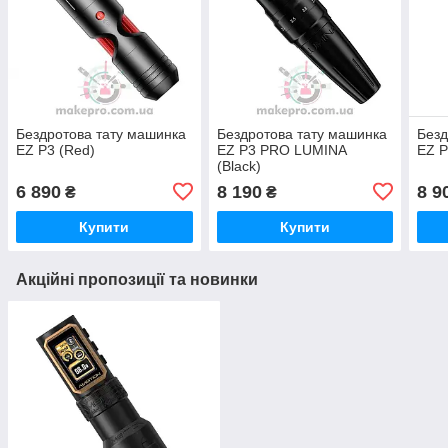
Бездротова тату машинка
Бездротова тату машинка
Безд
EZ P3 (Red)
EZ P3 PRO LUMINA
EZ P
(Black)
6 890
8 190
8 9
₴
₴
Купити
Купити
Акційні пропозиції та новинки