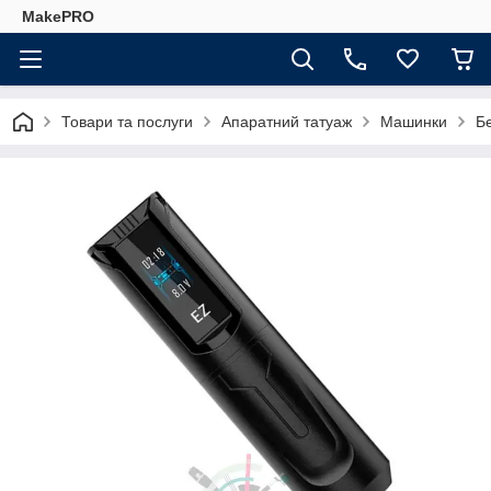
MakePRO
Товари та послуги
Апаратний татуаж
Машинки
Б