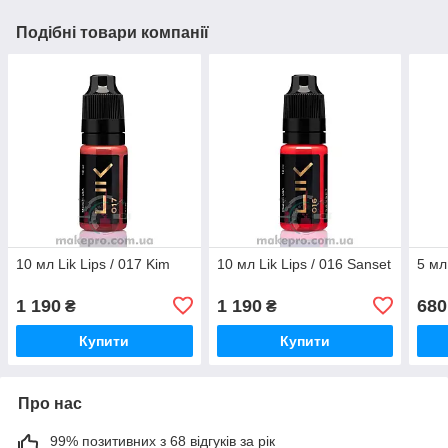
Подібні товари компанії
10 мл Lik Lips / 017 Kim
10 мл Lik Lips / 016 Sanset
5 мл
1 190
1 190
680
₴
₴
Купити
Купити
Про нас
99% позитивних з 68 відгуків за рік