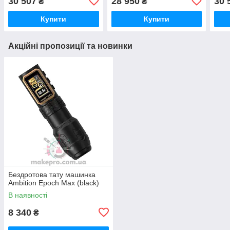
30 507
28 950
30 
₴
₴
Купити
Купити
Акційні пропозиції та новинки
Бездротова тату машинка
Ambition Epoch Max (black)
В наявності
8 340
₴