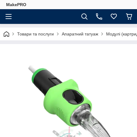
MakePRO
Товари та послуги
Апаратний татуаж
Модулі (картри