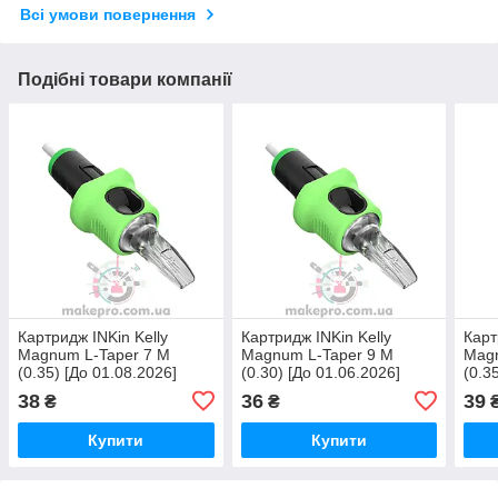
Всі умови повернення
Подібні товари компанії
Картридж INKin Kelly
Картридж INKin Kelly
Карт
Magnum L-Taper 7 M
Magnum L-Taper 9 M
Magn
(0.35) [До 01.08.2026]
(0.30) [До 01.06.2026]
(0.3
38
36
39
₴
₴
Купити
Купити