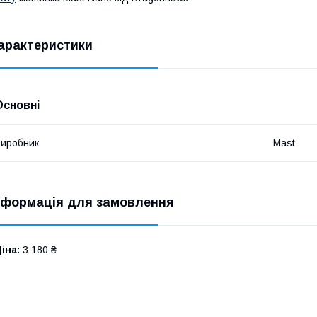
арактеристики
Основні
иробник
Mast
нформація для замовлення
іна:
3 180 ₴