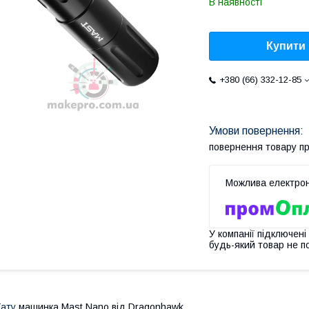
В наявності
Купити
+380 (66) 332-12-85
повернення товару п
У компанії підключені
будь-який товар не п
ату
машинка Mast Nano від Dragonhawk