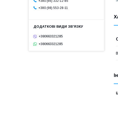
+380 (66) 332-12-85
+380 (98) 553-28-11
Х
+380663321285
+380663321285
В
І
Ц