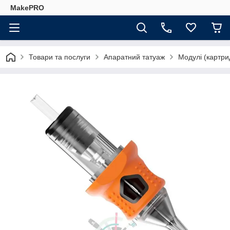
MakePRO
Товари та послуги
Апаратний татуаж
Модулі (картри