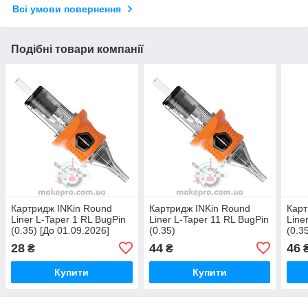
Всі умови повернення
Подібні товари компанії
Картридж INKin Round
Картридж INKin Round
Карт
Liner L-Taper 1 RL BugPin
Liner L-Taper 11 RL BugPin
Line
(0.35) [До 01.09.2026]
(0.35)
(0.3
28
44
46
₴
₴
Купити
Купити