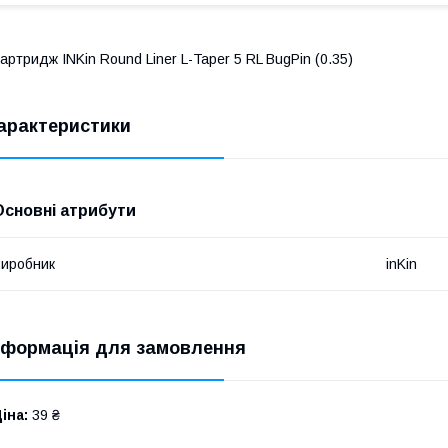
артридж INKin Round Liner L-Taper 5 RL BugPin (0.35)
арактеристики
Основні атрибути
иробник
inKin
нформація для замовлення
іна:
39 ₴