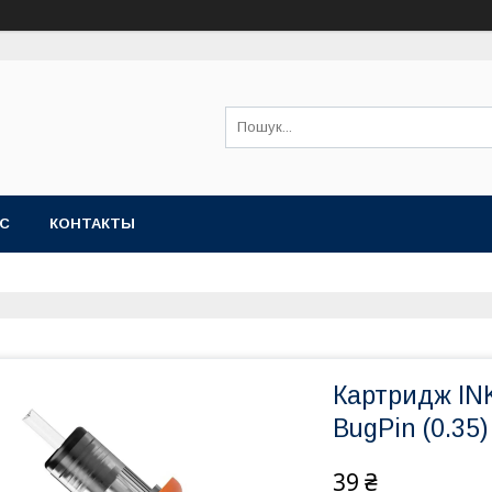
АС
КОНТАКТЫ
Картридж INK
BugPin (0.35)
39 ₴