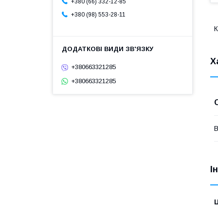
+380 (66) 332-12-85
+380 (98) 553-28-11
К
Х
+380663321285
+380663321285
В
І
Ц