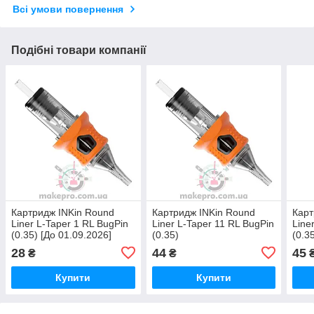
Всі умови повернення
Подібні товари компанії
Картридж INKin Round
Картридж INKin Round
Карт
Liner L-Taper 1 RL BugPin
Liner L-Taper 11 RL BugPin
Line
(0.35) [До 01.09.2026]
(0.35)
(0.3
28
44
45
₴
₴
Купити
Купити