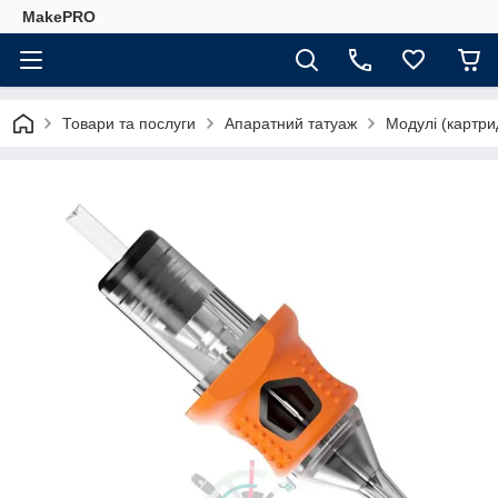
MakePRO
Товари та послуги
Апаратний татуаж
Модулі (картри