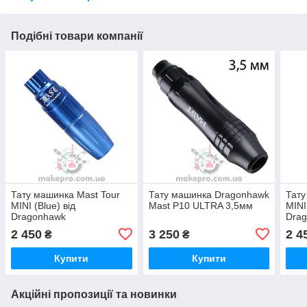
Подібні товари компанії
Тату машинка Mast Tour
Тату машинка Dragonhawk
Тату
MINI (Blue) від
Mast P10 ULTRA 3,5мм
MINI
Dragonhawk
Dra
2 450
3 250
2 4
₴
₴
Купити
Купити
Акційні пропозиції та новинки