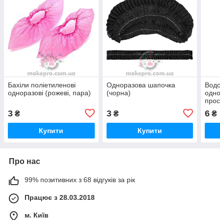
Бахіли поліетиленові
Одноразова шапочка
Вод
одноразові (рожеві, пара)
(чорна)
одно
прос
3
3
6
₴
₴
₴
Купити
Купити
Про нас
99% позитивних з 68 відгуків за рік
Працює з 28.03.2018
м. Київ