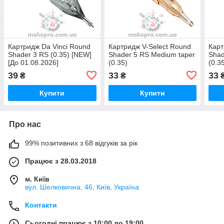
Картридж Da Vinci Round
Картридж V-Select Round
Карт
Shader 3 RS (0.35) [NEW]
Shader 5 RS Medium taper
Shad
[До 01.08.2026]
(0.35)
(0.3
39
33
33
₴
₴
Купити
Купити
Про нас
99% позитивних з 68 відгуків за рік
Працює з 28.03.2018
м. Київ
вул. Шелковична, 46, Київ, Україна
Контакти
Сьогодні працює з 10:00 до 19:00