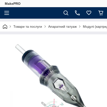
MakePRO
Товари та послуги
Апаратний татуаж
Модулі (картри