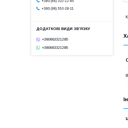
+380 (66) 332-12-85
+380 (98) 553-28-11
К
Х
+380663321285
+380663321285
В
І
Ц