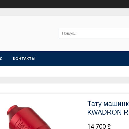
АС
КОНТАКТЫ
Тату машинк
KWADRON R
14 700 ₴