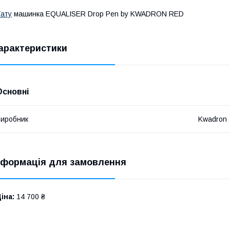
ату
машинка EQUALISER Drop Pen by KWADRON RED
арактеристики
Основні
иробник
Kwadron
нформація для замовлення
іна:
14 700 ₴