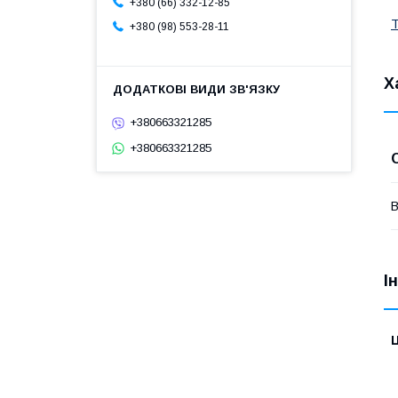
+380 (66) 332-12-85
Т
+380 (98) 553-28-11
Х
+380663321285
+380663321285
В
І
Ц