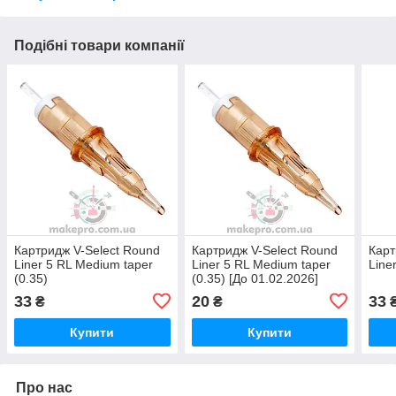
Подібні товари компанії
Картридж V-Select Round
Картридж V-Select Round
Карт
Liner 5 RL Medium taper
Liner 5 RL Medium taper
Line
(0.35)
(0.35) [До 01.02.2026]
33
20
33
₴
₴
Купити
Купити
Про нас