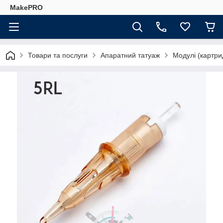
MakePRO
Товари та послуги
Апаратний татуаж
Модулі (картри