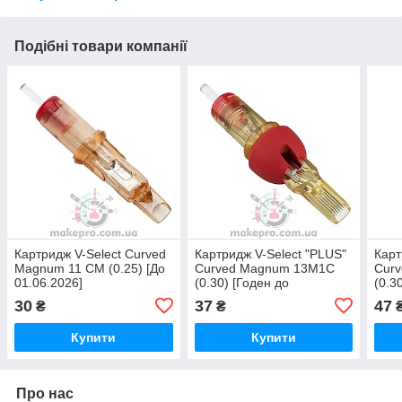
Подібні товари компанії
Картридж V-Select Curved
Картридж V-Select "PLUS"
Карт
Magnum 11 CM (0.25) [До
Curved Magnum 13M1C
Cur
01.06.2026]
(0.30) [Годен до
(0.3
01.07.2026]
30
37
47
₴
₴
Купити
Купити
Про нас