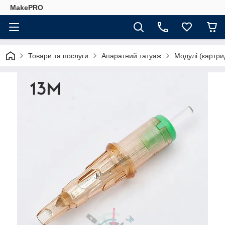
MakePRO
Товари та послуги
Апаратний татуаж
Модулі (картри