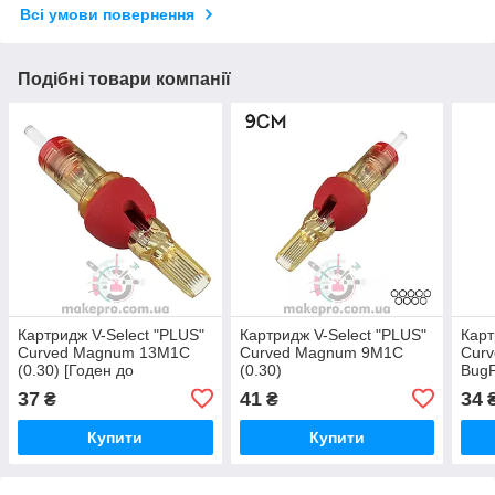
Всі умови повернення
Подібні товари компанії
Картридж V-Select "PLUS"
Картридж V-Select "PLUS"
Карт
Curved Magnum 13M1C
Curved Magnum 9M1C
Curv
(0.30) [Годен до
(0.30)
BugP
01.07.2026]
37
41
34
₴
₴
Купити
Купити