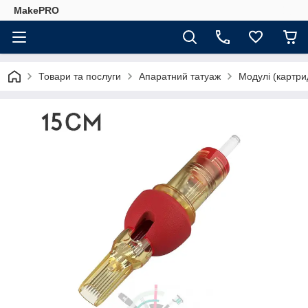
MakePRO
Товари та послуги
Апаратний татуаж
Модулі (картри