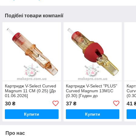
Подібні товари компанії
Картридж V-Select Curved
Картридж V-Select "PLUS"
Карт
Magnum 11 CM (0.25) [До
Curved Magnum 13M1C
Cur
01.06.2026]
(0.30) [Годен до
(0.3
01.07.2026]
30
37
41
₴
₴
Купити
Купити
Про нас