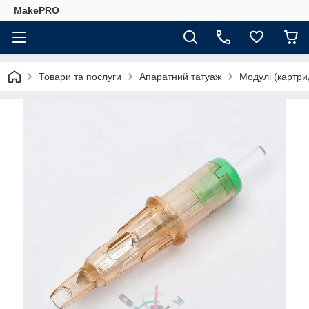
MakePRO
Товари та послуги
Апаратний татуаж
Модулі (картри