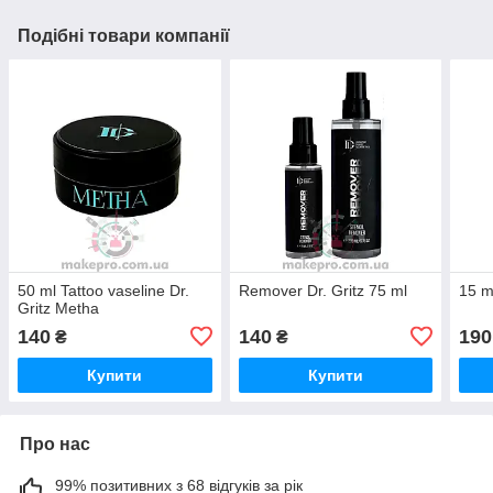
Подібні товари компанії
50 ml Tattoo vaseline Dr.
Remover Dr. Gritz 75 ml
15 m
Gritz Metha
140
140
190
₴
₴
Купити
Купити
Про нас
99% позитивних з 68 відгуків за рік