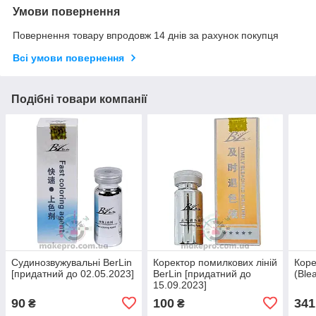
Умови повернення
Повернення товару впродовж 14 днів за рахунок покупця
Всі умови повернення
Подібні товари компанії
Судинозвужувальні BerLin
Коректор помилкових ліній
Коре
[придатний до 02.05.2023]
BerLin [придатний до
(Ble
15.09.2023]
90
100
341
₴
₴