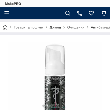
MakePRO
Товари та послуги
Догляд
Очищення
Антибактері