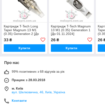
Картридж T-Tech Long
Картридж T-Tech Magnum
Карт
Taper Magnum 13 M1
13 M1 (0.35) Generation 1
Tap
(0.35) Generation 2 [До
[До 01.11.2024]
(0.3
01.03.2024]
01.0
33
26
26
₴
₴
Купити
Купити
Про нас
99% позитивних з 68 відгуків за рік
Працює з 28.03.2018
м. Київ
вул. Шелковична, 46, Київ, Україна
Контакти