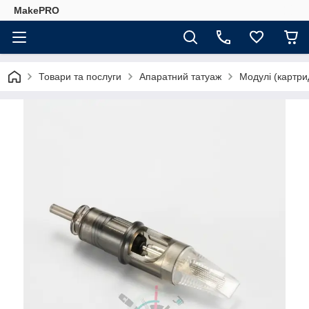
MakePRO
Товари та послуги
Апаратний татуаж
Модулі (картри