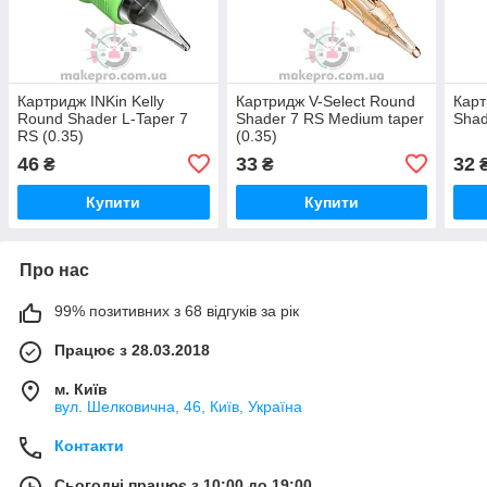
Картридж INKin Kelly
Картридж V-Select Round
Карт
Round Shader L-Taper 7
Shader 7 RS Medium taper
Shad
RS (0.35)
(0.35)
46
33
32
₴
₴
Купити
Купити
Про нас
99% позитивних з 68 відгуків за рік
Працює з 28.03.2018
м. Київ
вул. Шелковична, 46, Київ, Україна
Контакти
Сьогодні працює з 10:00 до 19:00