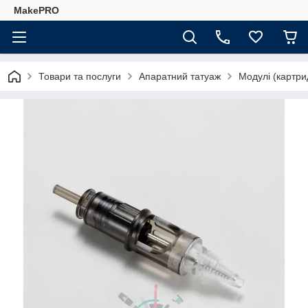
MakePRO
Товари та послуги
Апаратний татуаж
Модулі (картри