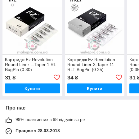
Картридж Ez Revolution
Картридж Ez Revolution
Карт
Round Liner L-Taper 1 RL
Round Liner X-Taper 11
Roun
BugPin (0.30)
RLT BugPin (0.25)
(0.3
31
34
31
₴
₴
Купити
Купити
Про нас
99% позитивних з 68 відгуків за рік
Працює з 28.03.2018