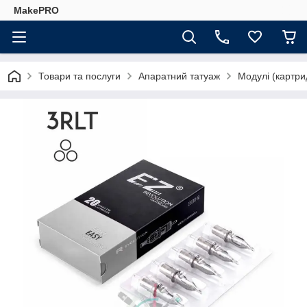
MakePRO
Товари та послуги
Апаратний татуаж
Модулі (картри