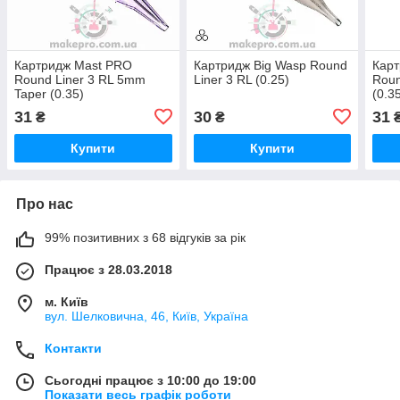
Картридж Mast PRO
Картридж Big Wasp Round
Карт
Round Liner 3 RL 5mm
Liner 3 RL (0.25)
Roun
Taper (0.35)
(0.3
31
30
31
₴
₴
Купити
Купити
Про нас
99% позитивних з 68 відгуків за рік
Працює з 28.03.2018
м. Київ
вул. Шелковична, 46, Київ, Україна
Контакти
Сьогодні працює з 10:00 до 19:00
Показати весь графік роботи