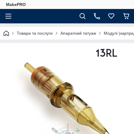
MakePRO
Товари та послуги
Апаратний татуаж
Модулі (картри