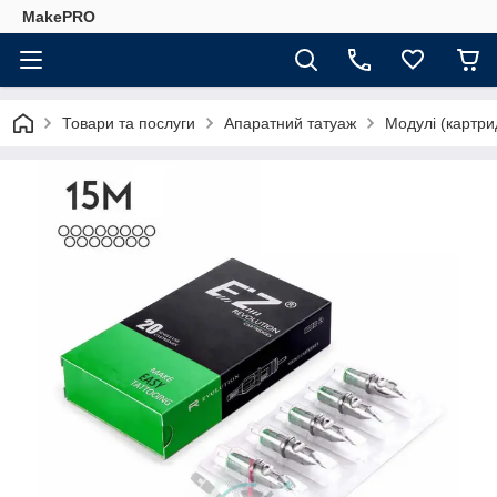
MakePRO
Товари та послуги
Апаратний татуаж
Модулі (картри