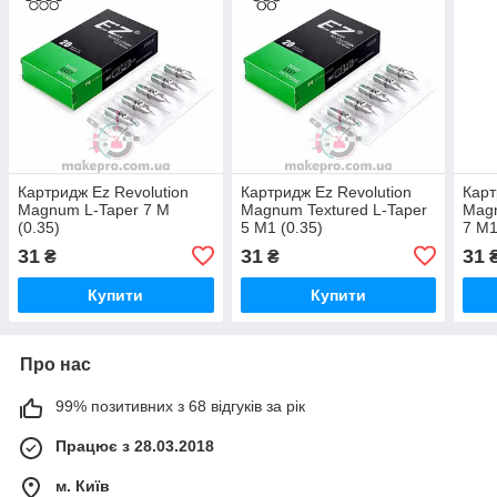
Картридж Ez Revolution
Картридж Ez Revolution
Карт
Magnum L-Taper 7 M
Magnum Textured L-Taper
Magn
(0.35)
5 M1 (0.35)
7 M1
31
31
31
₴
₴
Купити
Купити
Про нас
99% позитивних з 68 відгуків за рік
Працює з 28.03.2018
м. Київ