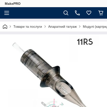
MakePRO
Товари та послуги
Апаратний татуаж
Модулі (картри