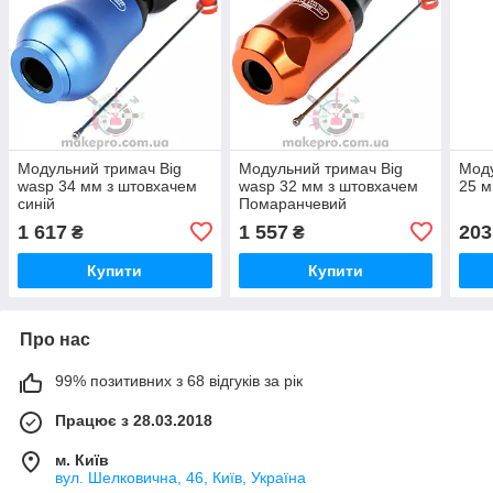
Модульний тримач Big
Модульний тримач Big
Моду
wasp 34 мм з штовхачем
wasp 32 мм з штовхачем
25 м
синій
Помаранчевий
1 617
1 557
203
₴
₴
Купити
Купити
Про нас
99% позитивних з 68 відгуків за рік
Працює з 28.03.2018
м. Київ
вул. Шелковична, 46, Київ, Україна