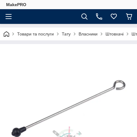
MakePRO
Товари та послуги
Тату
Власники
Штовхачі
Шт