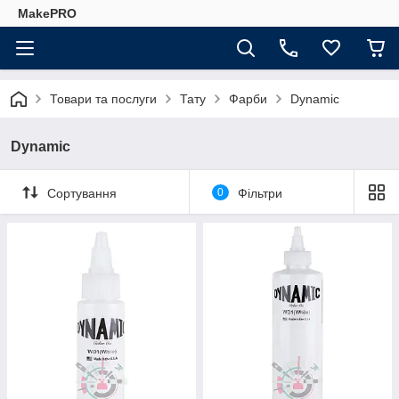
MakePRO
Товари та послуги
Тату
Фарби
Dynamic
Dynamic
Сортування
0
Фільтри